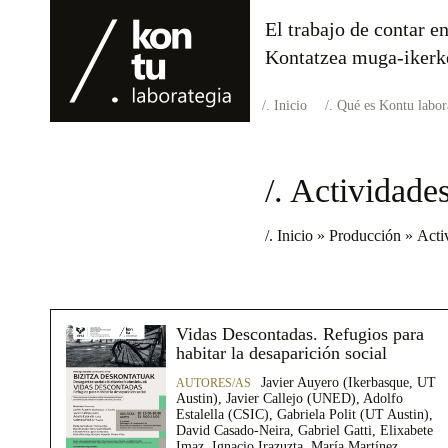
El trabajo de contar en
Kontatzea muga-ikerk
Inicio
Qué es Kontu labor
/. Actividade
/. Inicio
»
Producción
»
Acti
Vidas Descontadas. Refugios para
habitar la desaparición social
Javier Auyero (Ikerbasque, UT
Austin), Javier Callejo (UNED), Adolfo
Estalella (CSIC), Gabriela Polit (UT Austin),
David Casado-Neira, Gabriel Gatti, Elixabete
Imaz, Ignacio Irazuzta, María Martínez,