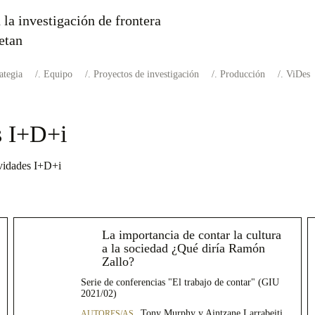
 la investigación de frontera
etan
ategia
Equipo
Proyectos de investigación
Producción
ViDes
s I+D+i
vidades I+D+i
La importancia de contar la cultura
a la sociedad ¿Qué diría Ramón
Zallo?
Serie de conferencias "El trabajo de contar" (GIU
2021/02)
Tony Murphy y Aintzane Larrabeiti