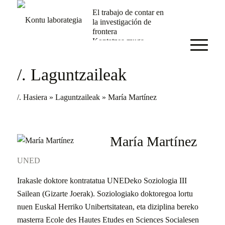
El trabajo de contar en
la investigación de
frontera
Kontatzea muga-
ikerketan
/. Laguntzaileak
/. Hasiera
»
Laguntzaileak
»
María Martínez
María Martínez
UNED
Irakasle doktore kontratatua UNEDeko Soziologia III
Sailean (Gizarte Joerak). Soziologiako doktoregoa lortu
nuen Euskal Herriko Unibertsitatean, eta diziplina bereko
masterra Ecole des Hautes Etudes en Sciences Socialesen