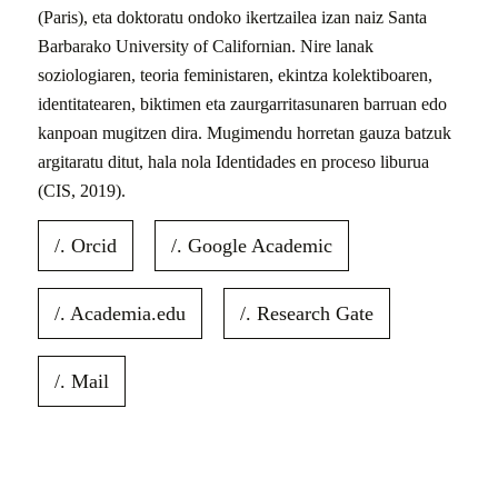
(Paris), eta doktoratu ondoko ikertzailea izan naiz Santa
Barbarako University of Californian. Nire lanak
soziologiaren, teoria feministaren, ekintza kolektiboaren,
identitatearen, biktimen eta zaurgarritasunaren barruan edo
kanpoan mugitzen dira. Mugimendu horretan gauza batzuk
argitaratu ditut, hala nola Identidades en proceso liburua
(CIS, 2019).
/. Orcid
/. Google Academic
/. Academia.edu
/. Research Gate
/. Mail