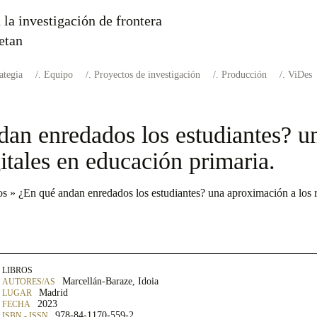
 la investigación de frontera
etan
ategia
Equipo
Proyectos de investigación
Producción
ViDes
dan enredados los estudiantes? u
gitales en educación primaria.
os
»
¿En qué andan enredados los estudiantes? una aproximación a los re
LIBROS
Marcellán-Baraze, Idoia
Madrid
2023
978-84-1170-559-2