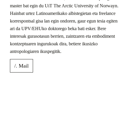
master bat egin du UiT The Arctic University of Norwayn.
Hainbat urtez Latinoamerikako albistegietan eta freelance
korrespontsal gisa lan egin ondoren, gaur egun tesia egiten
ari da UPV/EHUko doktorego beka bati esker. Bere
interesak gurasotasun berrien, zaintzaren eta embodiment
kontzeptuaren ingurukoak dira, betiere ikusizko
antropologiaren ikuspegitik.
/. Mail