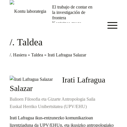
El trabajo de contar en
la investigación de
frontera
Kontatzea muga-
ikerketan
/. Taldea
/. Hasiera
»
Taldea
»
Irati Lafragua Salazar
Irati Lafragua
Salazar
Balioen Filosofia eta Gizarte Antropologia Saila
Euskal Herriko Unibertsitatea (UPV/EHU)
Irati Lafragua ikus-entzunezko komunikazioan
lizentziaduna da UPV/EHUn, eta ikusizko antropologiako